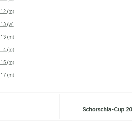
012 (m)
013 (w)
013 (m)
014 (m)
015 (m)
017 (m)
Schorschla-Cup 20