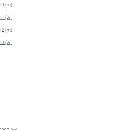
10 (m)
11 (w)
12 (m)
13 (w)