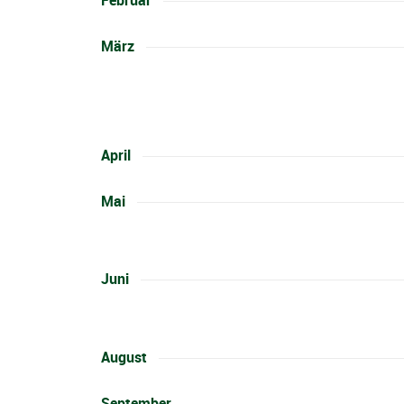
Februar
März
April
Mai
Juni
0:00
1:00
August
September