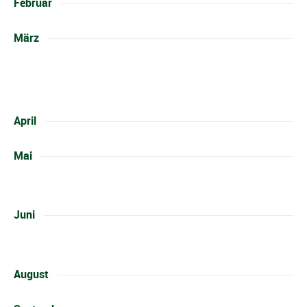
Februar
März
April
Mai
Juni
0:00
1:00
August